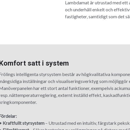
Lambdamat är utrustad med ett a
och underhåll enkelt och effektiv
fastigheter, samtidigt som det sä
Komfort satt i system
Frölings intelligenta styrsystem består av högkvalitativa kompone
mångsidiga inställningar och visualiseringsverktyg som möjliggör 
Manöverpanelen har ett stort antal funktioner, exempelvis ackumu
resp. nättemperaturreglering, externt inställd effekt, kaskadfunkt
kringkomponenter.
Fördelar:
• Kraftfullt styrsystem
– Utrustad med en intuitiv, färgstark peks
•
Fjärråtkomst
– Säker hantering av anläggningen på distans med F