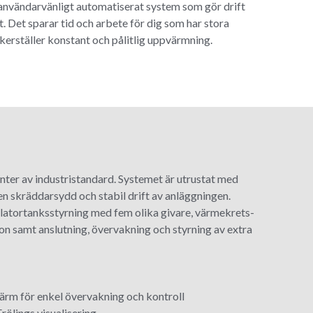
nvändarvänligt automatiserat system som gör drift
t. Det sparar tid och arbete för dig som har stora
kerställer konstant och pålitlig uppvärmning.
nter av industristandard. Systemet är utrustat med
en skräddarsydd och stabil drift av anläggningen.
latortanksstyrning med fem olika givare, värmekrets-
ion samt anslutning, övervakning och styrning av extra
kärm för enkel övervakning och kontroll
rölings visualisering