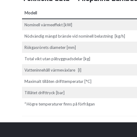
Modell
Nominell värmeeffekt [kW]
Nödvändig mängd bränsle vid nominell belastning [kg/h]
Rökgasrörets diameter [mm]
Total vikt utan påbyggnadsdelar [kg]
Vatteninnehåll värmeväxlare [l]
Maximalt tillåten drifttemperatur [°C]
Tillåtet drifttryck [bar]
² Högre temperaturer finns på förfrågan