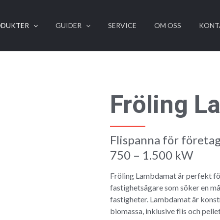
ODUKTER
GUIDER
SERVICE
OM OSS
KONT
Fröling 
Flispanna för företag
750 – 1.500 kW
Fröling Lambdamat är perfekt för
fastighetsägare som söker en må
fastigheter. Lambdamat är konstr
biomassa, inklusive flis och pelle