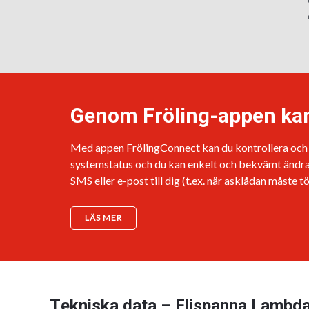
Genom Fröling-appen kan 
Med appen FrölingConnect kan du kontrollera och st
systemstatus och du kan enkelt och bekvämt ändra 
SMS eller e-post till dig (t.ex. när asklådan måste t
LÄS MER
Tekniska data – Flispanna Lambd