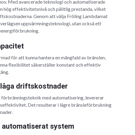
ov. Med avancerade teknologi och automatiserade
hög effektivitetsnivå och pålitlig prestanda, vilket
iftskostnaderna. Genom att välja Fröling Lambdamat
i överlägsen uppvärmningsteknologi, utan också ett
 energiförbrukning.
pacitet
rmad för att kunna hantera en mångfald av bränslen,
Denna flexibilitet säkerställer konstant och effektiv
gång.
 låga driftskostnader
förbränningsteknik med automatisering, levererar
fektivitet. Det resulterar i lägre bränsleförbrukning
nader.
 automatiserat system