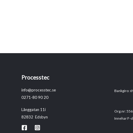
Processtec
info@processtec.se
Bankgiro: 
0271-80 90 20
Långgatan 11i
Org.nr: 55
82832 Edsbyn
Innehar F-s