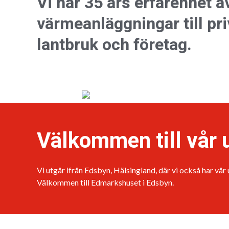
Vi har 35 års erfarenhet av
värmeanläggningar till pr
lantbruk och företag.
Välkommen till vår u
Vi utgår ifrån Edsbyn, Hälsingland, där vi också har vår
Välkommen till Edmarkshuset i Edsbyn.