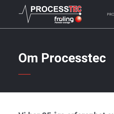
Hoppa
till
PR
innehåll
Om Processtec