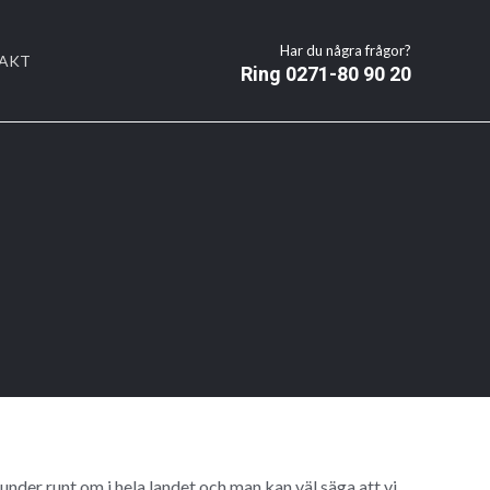
Har du några frågor?
AKT
Ring 0271-80 90 20
kunder runt om i hela landet och man kan väl säga att vi