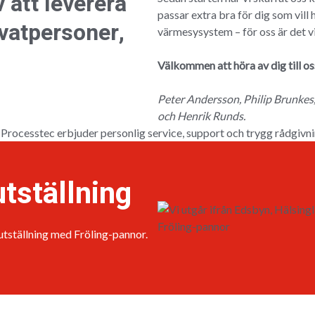
 att leverera
passar extra bra för dig som vill 
ivatpersoner,
värmesysystem – för oss är det vik
Välkommen att höra av dig till os
Peter Andersson, Philip Brunkes
och Henrik Runds.
tställning
 utställning med Fröling-pannor.