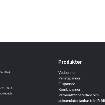
Produkter
691-9872
Vedpannor
Pelletspannor
Flispannor
6821-8035
Kombipannor
kattebevis
Varmvattenberedare och
ackumulatortankar från Fröl