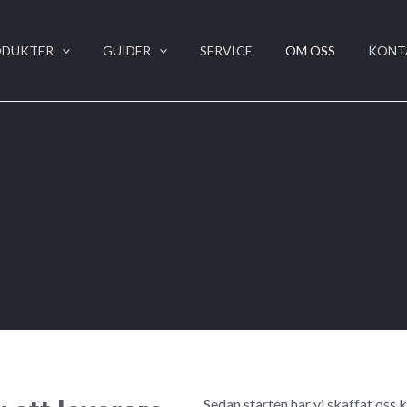
ODUKTER
GUIDER
SERVICE
OM OSS
KONT
Sedan starten har vi skaffat oss 