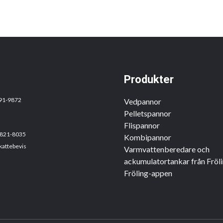
Produkter
691-9872
Vedpannor
Pelletspannor
Flispannor
6821-8035
Kombipannor
kattebevis
Varmvattenberedare och
ackumulatortankar från Fröl
Fröling-appen