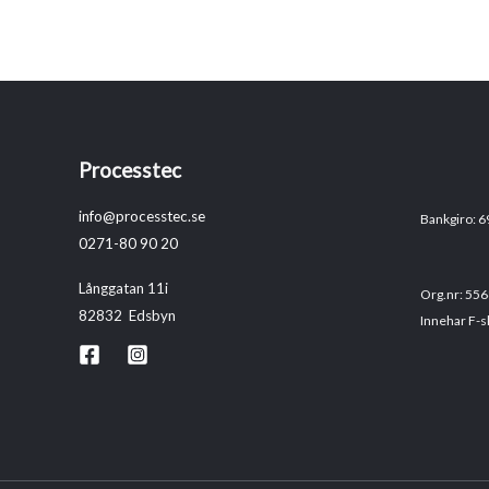
Processtec
info@processtec.se
Bankgiro: 
0271-80 90 20
Långgatan 11i
Org.nr: 55
82832 Edsbyn
Innehar F-s