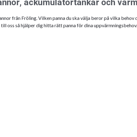
pannor, ackumulatortankar och var
bipannor från Fröling. Vilken panna du ska välja beror på vilka beh
till oss så hjälper dig hitta rätt panna för dina uppvärmningsbehov