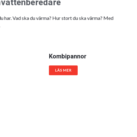
mvattenberedare
ov du har. Vad ska du värma? Hur stort du ska värma? Med
.
Kombipannor
LÄS MER