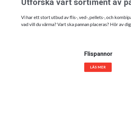
Utforska vårt sortiment av 
Vi har ett stort utbud av flis-, ved-, pellets-, och kom
vad vill du värma? Vart ska pannan placeras? Hör av dig 
Flispannor
LÄS MER