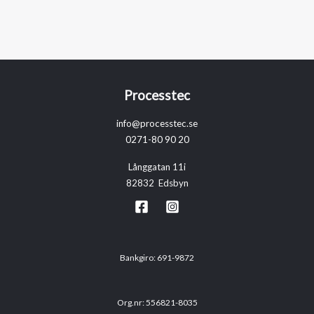
Processtec
info@processtec.se
0271-80 90 20
Långgatan 11i
82832 Edsbyn
Bankgiro: 691-9872
Org.nr: 556821-8035