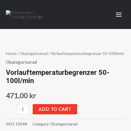
100l/min
Hoppa
quantity
till
innehåll
MAI
MEN
Home
/
Okategoriserad
/ Vorlauftemperaturbegrenzer 50-100l/min
Okategoriserad
Vorlauftemperaturbegrenzer 50-
100l/min
471,00
kr
Vorlauftemperaturbegrenzer
ADD TO CART
50-
100l/min
SKU:
10544
Category:
Okategoriserad
quantity