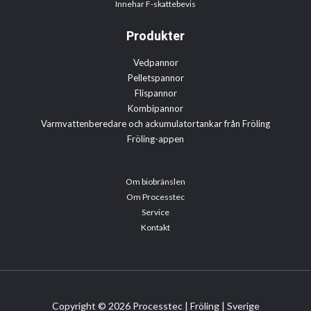
Innehar F-skattebevis
Produkter
Vedpannor
Pelletspannor
Flispannor
Kombipannor
Varmvattenberedare och ackumulatortankar från Fröling
Fröling-appen
Om biobränslen
Om Processtec
Service
Kontakt
Copyright © 2026 Processtec | Fröling | Sverige